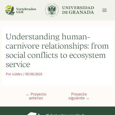
Ir
al
contenido
MAI
MEN
Understanding human-
carnivore relationships: from
social conflicts to ecosystem
service
Por
si2dev
/
05/06/2023
Navegación
←
Proyecto
Proyecto
anterior
siguiente
→
de
entradas