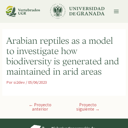
Ir
al
contenido
MAI
MEN
Arabian reptiles as a model
to investigate how
biodiversity is generated and
maintained in arid areas
Por
si2dev
/
05/06/2023
Navegación
←
Proyecto
Proyecto
anterior
siguiente
→
de
entradas