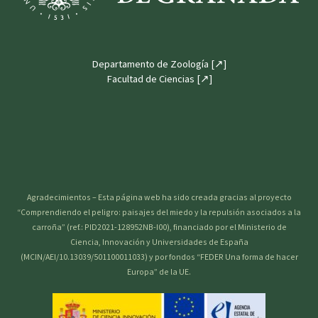
Departamento de Zoología [↗]
Facultad de Ciencias [↗]
Agradecimientos – Esta página web ha sido creada gracias al proyecto
“Comprendiendo el peligro: paisajes del miedo y la repulsión asociados a la
carroña” (ref.: PID2021-128952NB-I00), financiado por el Ministerio de
Ciencia, Innovación y Universidades de España
(MCIN/AEI/10.13039/501100011033) y por fondos “FEDER Una forma de hacer
Europa” de la UE.