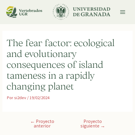
Ir
al
contenido
MAI
MEN
The fear factor: ecological
and evolutionary
consequences of island
tameness in a rapidly
changing planet
Por
si2dev
/
19/02/2024
Navegación
←
Proyecto
Proyecto
anterior
siguiente
→
de
entradas