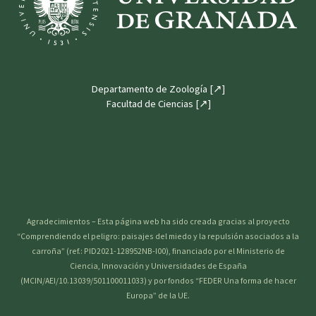
Departamento de Zoología [↗]
Facultad de Ciencias [↗]
Agradecimientos – Esta página web ha sido creada gracias al proyecto
“Comprendiendo el peligro: paisajes del miedo y la repulsión asociados a la
carroña” (ref.: PID2021-128952NB-I00), financiado por el Ministerio de
Ciencia, Innovación y Universidades de España
(MCIN/AEI/10.13039/501100011033) y por fondos “FEDER Una forma de hacer
Europa” de la UE.