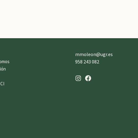
mmoleon@ugr.es
somos
958 243 082
ión
s
SCI