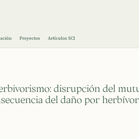
gación
Proyectos
Artículos SCI
herbivorismo: disrupción del mut
secuencia del daño por herbívo