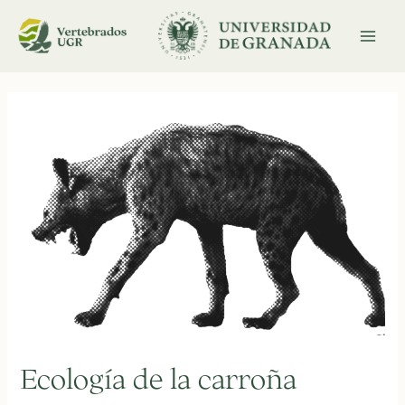
Ir
al
contenido
MAI
MEN
Ecología de la carroña