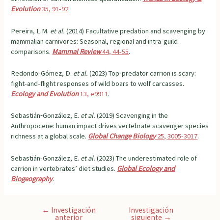
Evolution
35, 91-92
.
Pereira, L.M.
et al.
(2014) Facultative predation and scavenging by
mammalian carnivores: Seasonal, regional and intra-guild
comparisons.
Mammal Review
44, 44-55
.
Redondo-Gómez, D.
et al.
(2023) Top-predator carrion is scary:
fight-and-flight responses of wild boars to wolf carcasses.
Ecology and Evolution
13, e9911
.
Sebastián‐González, E.
et al.
(2019) Scavenging in the
Anthropocene: human impact drives vertebrate scavenger species
richness at a global scale.
Global Change
Biology
25, 3005-3017
.
Sebastián-González, E.
et al.
(2023) The underestimated role of
carrion in vertebrates’ diet studies.
Global Ecology and
Bioge
ography
.
Navegación
←
Investigación
Investigación
anterior
siguiente
→