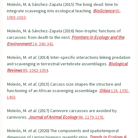
Moleón, M. & Sánchez-Zapata (2015) The living dead: time to
integrate scavenging into ecological teaching.
BioScience
65,
1003-1010
.
Moleón, M. & Sánchez-Zapata (2016) Non-trophic functions of
carcasses: from death to the nest.
Frontiers in Ecology and the
Environment
14, 340-341
.
Moleón, M.
et al.
(2014) Inter-specific interactions linking predation
and scavenging in terrestrial vertebrate assemblages.
Biological
Reviews
89, 1042-1054
.
Moleón, M.
et al.
(2015) Carcass size shapes the structure and
functioning of an African scavenging assemblage.
Oikos
124, 1391-
1403
.
Moleón, M.
et al.
(2017) Carnivore carcasses are avoided by
carnivores.
Journal o
f Animal Ecology
86, 1179-1191
.
Moleón, M.
et al.
(2020) The components and spatiotemporal
dimension of carrion biomass quantification.
Trends in Ecology &