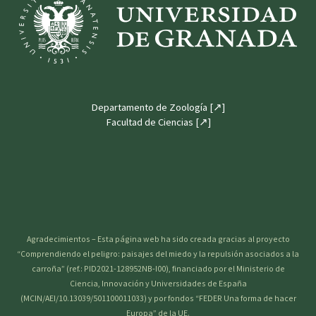
Departamento de Zoología [↗]
Facultad de Ciencias [↗]
Agradecimientos – Esta página web ha sido creada gracias al proyecto
“Comprendiendo el peligro: paisajes del miedo y la repulsión asociados a la
carroña” (ref.: PID2021-128952NB-I00), financiado por el Ministerio de
Ciencia, Innovación y Universidades de España
(MCIN/AEI/10.13039/501100011033) y por fondos “FEDER Una forma de hacer
Europa” de la UE.