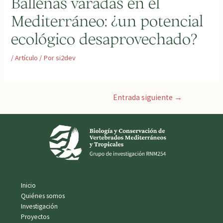
Ballenas varadas en el
Mediterráneo: ¿un potencial
ecológico desaprovechado?
/
Artículo
/ Por
si2dev
Navegación
Entrada siguiente
→
de
entradas
Inicio
Quiénes somos
Investigación
Proyectos