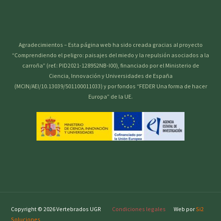
Agradecimientos – Esta página web ha sido creada gracias al proyecto
“Comprendiendo el peligro: paisajes del miedo y la repulsión asociados a la
carroña” (ref.: PID2021-128952NB-I00), financiado por el Ministerio de
Ciencia, Innovación y Universidades de España
(MCIN/AEI/10.13039/501100011033) y por fondos “FEDER Una forma de hacer
Europa” de la UE.
Copyright © 2026 Vertebrados UGR
Condiciones legales
Web por
Si2
Soluciones